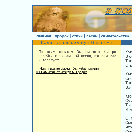
главная
|
пророк
|
стихи
|
песни
|
свидетельства
Валя Гусарова/Valya Gusarova
По этим ссылкам Вы сможете быстро
Как
перейти к словам той песни, которая Вас
В е
интересует:
Так
Стр
>>>Как птица не сможет без неба прожить
>>>Нам открыто откуда мы родом
Как
Сво
Так
Веч
Кто
Сум
Ты 
И м
О, 
Смо
Что
Ски