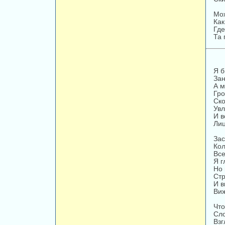
Мож
Как
Где
Та 
Я б
Зан
А м
Гро
Ско
Увл
И в
Лиц
Зас
Кол
Все
Я г
Но 
Стр
И в
Виж
Что
Сло
Взг