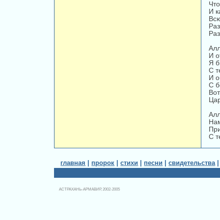
Что
И к
Всю
Раз
Раз
Алл
И о
Я б
С т
И о
С б
Вот
Цар
Алл
Нам
При
С т
главная
|
пророк
|
стихи
|
песни
|
свидетельства
АСТРАХАНЬ-АРМАВИР, 2002-2005