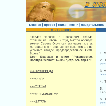
главная
|
пророк
|
стихи
|
песни
|
свидетельства
о странице
"Придёт человек с Посланием, твёрдо
стоящий на Библии, и труд быстро обойдёт
землю. Семена будут сеяться через газеты,
материал для чтения до тех пор, пока Его не
услышит каждое предопределённое Семя
1. 
Божье."
Брат Бранхам в книге "Руководство.
Порядок. Учение", 62-0527, стр. 724, пар.179
2. 
>>>
3. 
>>>ПРОПОВЕДИ
>>>
>>>КНИГИ
4. 
>>>СТАТЬИ
5.
Тер
>>>ДЛЯ МОЛОДЕЖИ
6. 
>>>ЦИТАТЫ
>>>