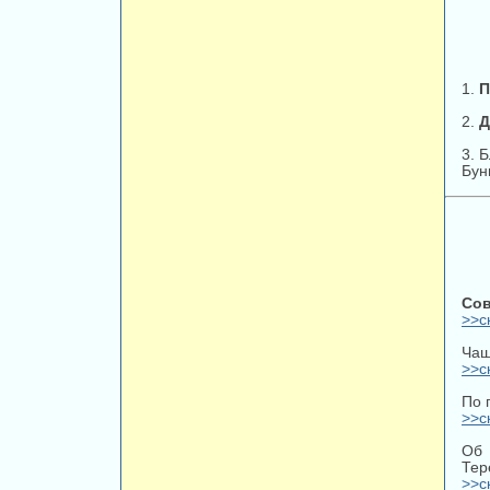
1.
П
2.
Д
3. 
Бун
Со
>>с
Чаш
>>с
По 
>>с
Об
Тер
>>с