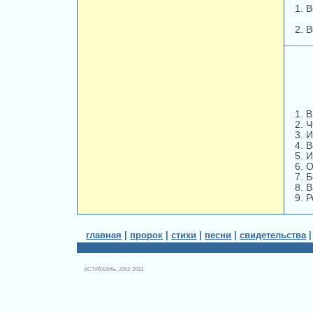
1. 
2. 
1. 
2. 
3. 
4. 
5. 
6. 
7. 
8. 
9. 
главная
|
пророк
|
стихи
|
песни
|
свидетельства
АСТРАХАНЬ, 2002-2013