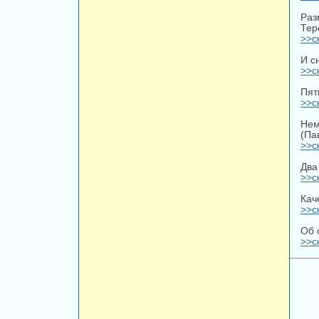
Ра
Тер
>>с
И с
>>с
Пят
>>с
Нем
(Па
>>с
Два
>>с
Кач
>>с
Об 
>>с