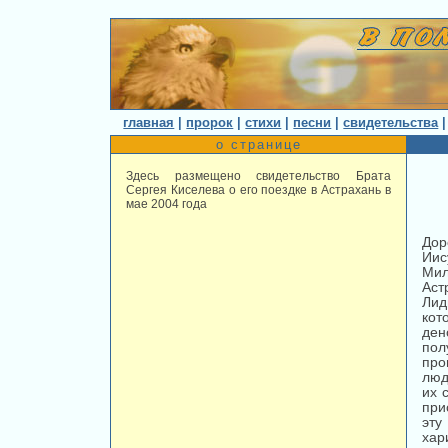
главная
|
пророк
|
стихи
|
песни
|
свидетельства
о странице
Здесь размещено свидетельство Брата
Сергея Киселева о его поездке в Астрахань в
мае 2004 года
Дор
Иис
Мил
Аст
Лид
кот
ден
по
про
люд
их 
при
эт
хар