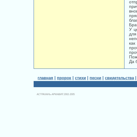
отп
при
вно
пря
бла
Бра
У ц
для
неп
как
про
про
Пож
Да 
главная
|
пророк
|
стихи
|
песни
|
свидетельства
АСТРАХАНЬ-АРМАВИР, 2002-2005