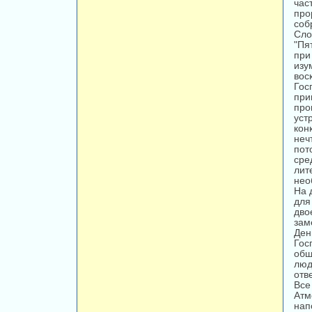
час
про
соб
Сл
"Пя
при
изу
вос
Гос
при
пр
уст
кон
неч
пот
сре
лит
нео
На 
для
дво
зам
Ден
Гос
общ
люд
отв
Все
Атм
на