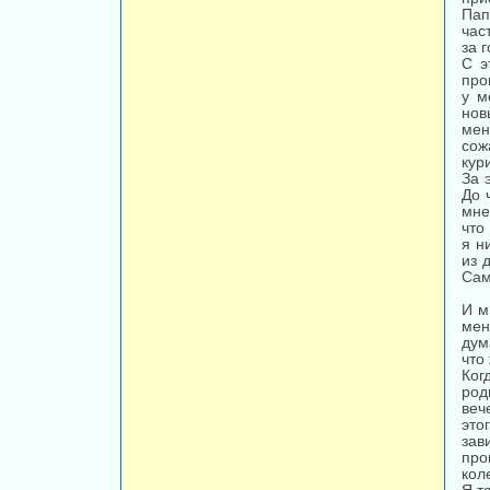
Пап
час
за 
С э
про
у м
нов
мен
сож
кур
За 
До 
мне
что
я н
из 
Сам
И м
мен
дум
что
Ког
род
веч
это
зав
про
кол