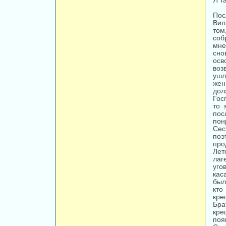
Я т
Пос
Вил
том
соб
мне
сно
осв
воз
ушл
жен
дол
Гос
то 
пос
пон
Сес
поэ
про
Лет
лаг
уго
кас
был
кто
кре
Бра
кре
поя