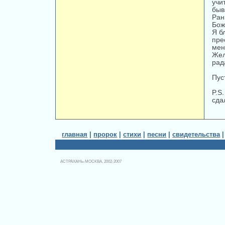
учи
быв
Ран
Бож
Я б
пре
мен
Жел
рад
Пус
P.S
сда
главная
|
пророк
|
стихи
|
песни
|
свидетельства
АСТРАХАНЬ-МОСКВА, 2002-2007