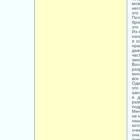
мож
нег
это
Пот
бро
это
Из-
нах
я х
нра
даж
час
зак
Воо
раз
мно
все
Оди
это
шко
я д
раз
под
Мен
не 
наш
кот
оче
она
при