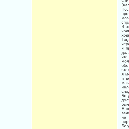
Ски
(на
Пос
про
мог
спр
В э
ход
ход
Тог
чер
Я п
дол
что
мол
обе
это
я м
и д
мог
нел
сле
Бог
дол
был
Я н
веч
не 
пер
Бог