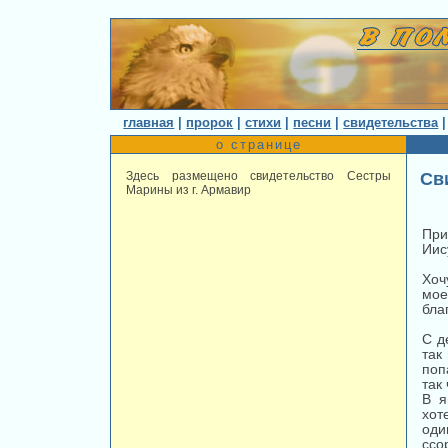
главная
|
пророк
|
стихи
|
песни
|
свидетельства
о странице
Здесь размещено свидетельство Сестры
Св
Марины из г. Армавир
При
Иис
Хоч
мо
бла
С д
так
поп
так
В я
хот
оди
ссо